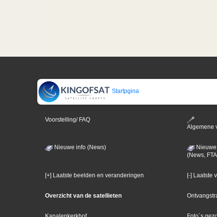
Startpgina
Voorstelling/ FAQ
Algemene 
Nieuwe info (News)
Nieuwe 
(News, FTA
[+] Laatste beelden en veranderingen
[-] Laatste
Overzicht van de satellieten
Ontvangstr
Kanalenkerkhof
Foto´s gez