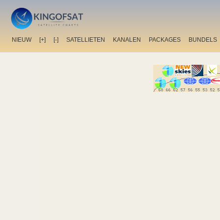
NIEUW
[+]
[-]
SATELLIETEN
KANALEN
PACKAGES
BUNDELS