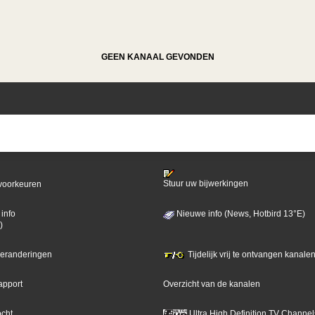
GEEN KANAAL GEVONDEN
Stuur uw bijwerkingen
voorkeuren
info
Nieuwe info (News, Hotbird 13°E)
)
 veranderingen
Tijdelijk vrij te ontvangen kanalen
apport
Overzicht van de kanalen
ocht
Ultra High Definition TV Channel