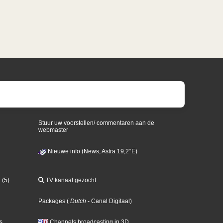
Stuur uw voorstellen/ commentaren aan de
webmaster
Nieuwe info (News, Astra 19,2°E)
 (5)
TV kanaal gezocht
Packages
(
Dutch
- Canal Digitaal
)
s
Channels broadcasting in 3D