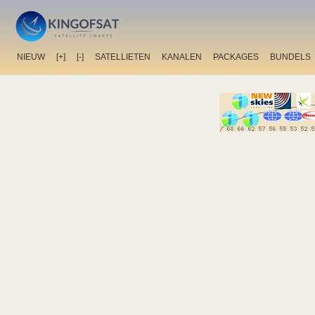
NIEUW
[+]
[-]
SATELLIETEN
KANALEN
PACKAGES
BUNDELS