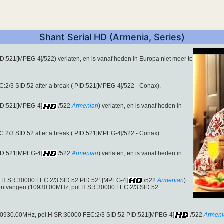
Shant Serial HD (Armenia, Series)
:521[MPEG-4]/522) verlaten, en is vanaf heden in Europa niet meer te
2/3 SID:52 after a break ( PID:521[MPEG-4]/522 - Conax).
ID:521[MPEG-4]
/522
Armenian
) verlaten, en is vanaf heden in
2/3 SID:52 after a break ( PID:521[MPEG-4]/522 - Conax).
ID:521[MPEG-4]
/522
Armenian
) verlaten, en is vanaf heden in
l.H SR:30000 FEC:2/3 SID:52 PID:521[MPEG-4]
/522
Armenian
).
ontvangen (10930.00MHz, pol.H SR:30000 FEC:2/3 SID:52
 10930.00MHz, pol.H SR:30000 FEC:2/3 SID:52 PID:521[MPEG-4]
/522
Armeni