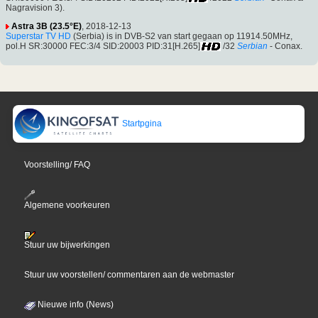
Nagravision 3).
Astra 3B (23.5°E)
, 2018-12-13
Superstar TV HD
(Serbia) is in DVB-S2 van start gegaan op 11914.50MHz,
pol.H SR:30000 FEC:3/4 SID:20003 PID:31[H.265]
/32
Serbian
- Conax.
Startpgina
Voorstelling/ FAQ
Algemene voorkeuren
Stuur uw bijwerkingen
Stuur uw voorstellen/ commentaren aan de webmaster
Nieuwe info (News)