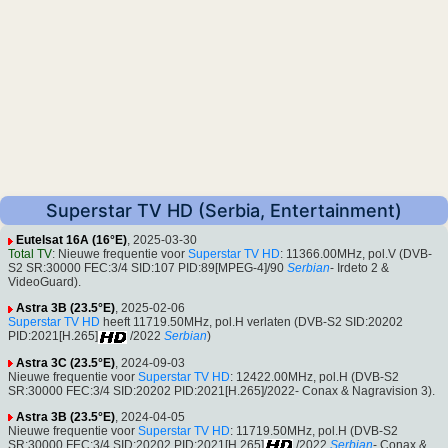
Superstar TV HD (Serbia, Entertainment)
Eutelsat 16A (16°E)
, 2025-03-30
Total TV
: Nieuwe frequentie voor
Superstar TV HD
: 11366.00MHz, pol.V (DVB-
S2 SR:30000 FEC:3/4 SID:107 PID:89[MPEG-4]/90
Serbian
- Irdeto 2 &
VideoGuard).
Astra 3B (23.5°E)
, 2025-02-06
Superstar TV HD
heeft 11719.50MHz, pol.H verlaten (DVB-S2 SID:20202
PID:2021[H.265]
/2022
Serbian
)
Astra 3C (23.5°E)
, 2024-09-03
Nieuwe frequentie voor
Superstar TV HD
: 12422.00MHz, pol.H (DVB-S2
SR:30000 FEC:3/4 SID:20202 PID:2021[H.265]/2022- Conax & Nagravision 3).
Astra 3B (23.5°E)
, 2024-04-05
Nieuwe frequentie voor
Superstar TV HD
: 11719.50MHz, pol.H (DVB-S2
SR:30000 FEC:3/4 SID:20202 PID:2021[H.265]
/2022
Serbian
- Conax &