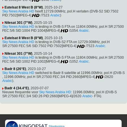
Eutelsat 8 West B (8°W)
, 2025-10-27
Sky News Arabia HD
heeft 12729.00MHz, pol.H verlaten (DVB-S2 SID:7502
PID:7502[MPEG-4]
/7523
Arabic
)
Nilesat 301 (7°W)
, 2025-10-15
Sky News Arabia HD
is testing in DVB-S FTA on 11804.00MHz, pol.H SR:27500
FEC:5/6 SID:1004 PID:1004[MPEG-4]
/1054
Arabic
.
Eutelsat 8 West B (8°W)
, 2025-10-15
Sky News Arabia HD
is testing in DVB-S2 FTA on 12729.00MHz, pol.H
SR:27500 FEC:5/6 SID:7502 PID:7502[MPEG-4]
/7523
Arabic
.
Nilesat 301 (7°W)
, 2025-10-14
Sky News Arabia HD
is testing in DVB-S FTA on 11804.00MHz, pol.H SR:27500
FEC:5/6 SID:1002 PID:1002[MPEG-4]
/1052
Arabic
.
Badr 8 (26°E)
, 2023-10-27
Sky News Arabia HD
switched to Badr 8 satellite at 11996.00MHz, pol.H (DVB-S
, 11996.00MHz, pol.H SR:27500 FEC:3/4 PID:2660[MPEG-4]
/2620
Arabic
).
Badr 4 (34.4°E)
, 2020-07-07
Nieuwe frequentie voor
Sky News Arabia HD
: 11996.00MHz, pol.H (DVB-S
SR:27500 FEC:3/4 SID:26 PID:2660[MPEG-4]/2620
Arabic
- FTA).
Startpgina