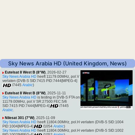
Sky News Arabia HD (United Kingdom, News)
Eutelsat 8 West B (8°W)
, 2026-02-27
Sky News Arabia HD
heeft 11179.00MHz, pol.V
verlaten (DVB-S SID:7415 PID:7444[MPEG-4]
/7445
Arabic
)
Eutelsat 8 West B (8°W)
, 2025-11-11
Sky News Arabia HD
is testing in DVB-S FTA on
11179.00MHz, pol.V SR:27500 FEC:5/6
SID:7415 PID:7444[MPEG-4]
/7445
Arabic
.
Nilesat 301 (7°W)
, 2025-11-09
Sky News Arabia HD
heeft 11804.00MHz, pol.H verlaten (DVB-S SID:1004
PID:1004[MPEG-4]
/1054
Arabic
)
Sky News Arabia HD
heeft 11804.00MHz, pol.H verlaten (DVB-S SID:1002
PID:1002[MPEG-4]
/1052
Arabic
)