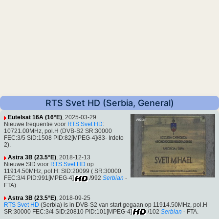
RTS Svet HD (Serbia, General)
Eutelsat 16A (16°E)
, 2025-03-29
Nieuwe frequentie voor
RTS Svet HD
:
10721.00MHz, pol.H (DVB-S2 SR:30000
FEC:3/5 SID:1508 PID:82[MPEG-4]/83- Irdeto
2).
Astra 3B (23.5°E)
, 2018-12-13
Nieuwe SID voor
RTS Svet HD
op
11914.50MHz, pol.H: SID:20099 ( SR:30000
FEC:3/4 PID:991[MPEG-4]
/992
Serbian
-
FTA).
Astra 3B (23.5°E)
, 2018-09-25
RTS Svet HD
(Serbia) is in DVB-S2 van start gegaan op 11914.50MHz, pol.H
SR:30000 FEC:3/4 SID:20810 PID:101[MPEG-4]
/102
Serbian
- FTA.