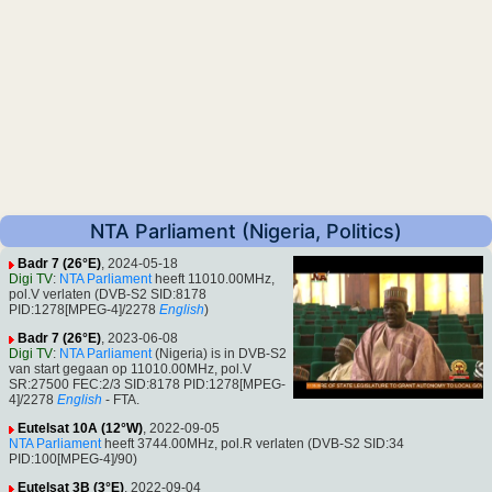
NTA Parliament (Nigeria, Politics)
Badr 7 (26°E)
, 2024-05-18
Digi TV
:
NTA Parliament
heeft 11010.00MHz,
pol.V verlaten (DVB-S2 SID:8178
PID:1278[MPEG-4]/2278
English
)
Badr 7 (26°E)
, 2023-06-08
Digi TV
:
NTA Parliament
(Nigeria) is in DVB-S2
van start gegaan op 11010.00MHz, pol.V
SR:27500 FEC:2/3 SID:8178 PID:1278[MPEG-
4]/2278
English
- FTA.
Eutelsat 10A (12°W)
, 2022-09-05
NTA Parliament
heeft 3744.00MHz, pol.R verlaten (DVB-S2 SID:34
PID:100[MPEG-4]/90)
Eutelsat 3B (3°E)
, 2022-09-04