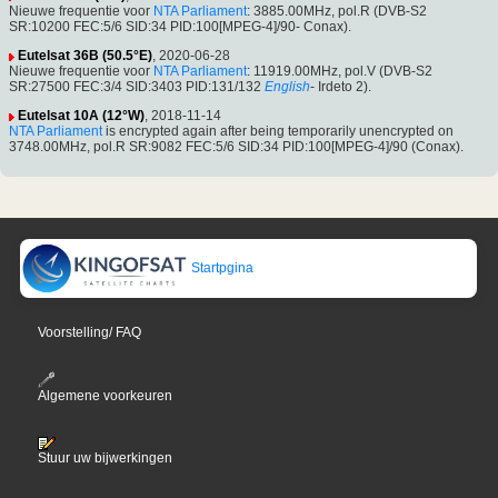
Nieuwe frequentie voor
NTA Parliament
: 3885.00MHz, pol.R (DVB-S2
SR:10200 FEC:5/6 SID:34 PID:100[MPEG-4]/90- Conax).
Eutelsat 36B (50.5°E)
, 2020-06-28
Nieuwe frequentie voor
NTA Parliament
: 11919.00MHz, pol.V (DVB-S2
SR:27500 FEC:3/4 SID:3403 PID:131/132
English
- Irdeto 2).
Eutelsat 10A (12°W)
, 2018-11-14
NTA Parliament
is encrypted again after being temporarily unencrypted on
3748.00MHz, pol.R SR:9082 FEC:5/6 SID:34 PID:100[MPEG-4]/90 (Conax).
Startpgina
Voorstelling/ FAQ
Algemene voorkeuren
Stuur uw bijwerkingen