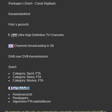
Packages
(
Dutch
- Canal Digitaal
)
Kanalenkerkhof
Foto´s gezocht
Ultra High Definition TV Channels
Channels broadcasting in 3D
DAB over DVB transmissions
Dutch
Category: Sport, FTA
Category: News, FTA
Category: Movies, FTA
Feedoverzicht
Feedjagers
Algemeen FTA satelietforum
All contents on this site are protected by copyright and owned by KingOfSat,