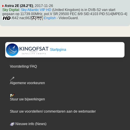
Astra 2E (28.2°E)
, 2017-11-26
Sky Digital
:
Sky Atlantic VIP HD
(United Kingdom) is in DVB-S2 van start
gegaan op 11739.00MHz, pol.V SR:29500 FEC:8/9 SID:4103 PID:514[MPEG-4]
/642 nar,662
English
- VideoGuard.
Startpgina
Voorstelling/ FAQ
Algemene voorkeuren
Stuur uw bijwerkingen
Stuur uw voorstellen/ commentaren aan de webmaster
Nieuwe info (News)