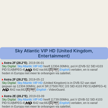
Sky Atlantic VIP HD (United Kingdom,
Entertainment)
Astra 2F (28.2°E)
, 2019-06-01
Sky Digital
:
Sky Atlantic VIP HD
heeft 12304.00MHz, pol.H (DVB-S2 SID:4103
PID:514[MPEG-4]
/642 nar,662
English
) verlaten, en is vanaf
heden in Europa niet meer te ontvangen via satelliet.
Astra 2F (28.2°E)
, 2019-05-22
Sky Digital
:
Sky Atlantic VIP HD
(United Kingdom) is in DVB-S2 van start
gegaan op 12304.00MHz, pol.H SR:27500 FEC:2/3 SID:4103 PID:514[MPEG-4]
/642 nar,662
English
- VideoGuard.
Astra 2E (28.2°E)
, 2019-03-09
Sky Digital
:
Sky Atlantic VIP HD
heeft 11739.00MHz, pol.V (DVB-S2 SID:4103
PID:514[MPEG-4]
/642 nar,662
English
) verlaten, en is vanaf
heden in Europa niet meer te ontvangen via satelliet.