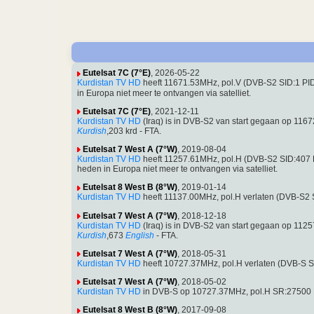
Eutelsat 7C (7°E)
, 2026-05-22
Kurdistan TV HD
heeft 11671.53MHz, pol.V (DVB-S2 SID:1 P
in Europa niet meer te ontvangen via satelliet.
Eutelsat 7C (7°E)
, 2021-12-11
Kurdistan TV HD
(Iraq) is in DVB-S2 van start gegaan op 11
Kurdish
,203 krd - FTA.
Eutelsat 7 West A (7°W)
, 2019-08-04
Kurdistan TV HD
heeft 11257.61MHz, pol.H (DVB-S2 SID:407
heden in Europa niet meer te ontvangen via satelliet.
Eutelsat 8 West B (8°W)
, 2019-01-14
Kurdistan TV HD
heeft 11137.00MHz, pol.H verlaten (DVB-S2
Eutelsat 7 West A (7°W)
, 2018-12-18
Kurdistan TV HD
(Iraq) is in DVB-S2 van start gegaan op 11
Kurdish
,673
English
- FTA.
Eutelsat 7 West A (7°W)
, 2018-05-31
Kurdistan TV HD
heeft 10727.37MHz, pol.H verlaten (DVB-S 
Eutelsat 7 West A (7°W)
, 2018-05-02
Kurdistan TV HD
in DVB-S op 10727.37MHz, pol.H SR:27500 
Eutelsat 8 West B (8°W)
, 2017-09-08