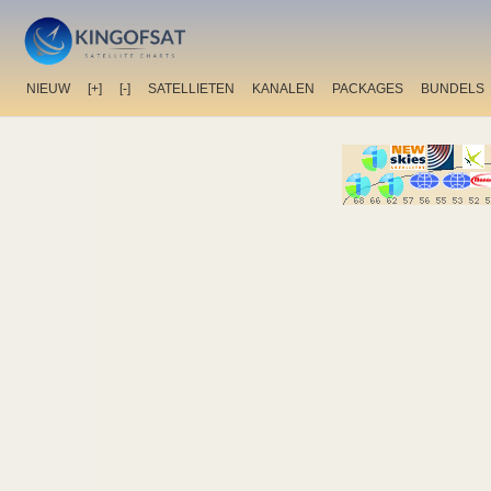
NIEUW
[+]
[-]
SATELLIETEN
KANALEN
PACKAGES
BUNDELS