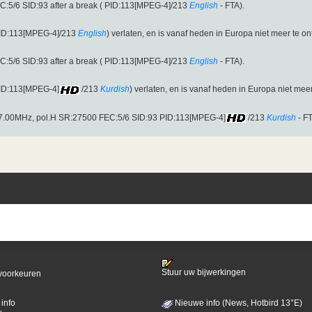
:5/6 SID:93 after a break ( PID:113[MPEG-4]/213
English
- FTA).
PID:113[MPEG-4]/213
English
) verlaten, en is vanaf heden in Europa niet meer te ont
:5/6 SID:93 after a break ( PID:113[MPEG-4]/213
English
- FTA).
PID:113[MPEG-4]
/213
Kurdish
) verlaten, en is vanaf heden in Europa niet meer
137.00MHz, pol.H SR:27500 FEC:5/6 SID:93 PID:113[MPEG-4]
/213
Kurdish
- FT
Stuur uw bijwerkingen
voorkeuren
info
Nieuwe info (News, Hotbird 13°E)