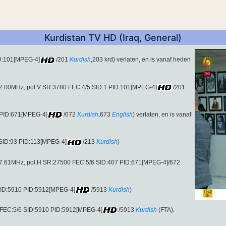
Kurdistan TV HD (Iraq, General)
ID:101[MPEG-4]
/201
Kurdish
,203 krd) verlaten, en is vanaf heden
672.00MHz, pol.V SR:3780 FEC:4/5 SID:1 PID:101[MPEG-4]
/201
 PID:671[MPEG-4]
/672
Kurdish
,673
English
) verlaten, en is vanaf
 SID:93 PID:113[MPEG-4]
/213
Kurdish
)
257.61MHz, pol.H SR:27500 FEC:5/6 SID:407 PID:671[MPEG-4]/672
SID:5910 PID:5912[MPEG-4]
/5913
Kurdish
)
FEC:5/6 SID:5910 PID:5912[MPEG-4]
/5913
Kurdish
(FTA).