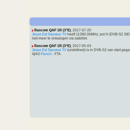
Rascom QAF 1R (3°E)
, 2017-07-20
Jesus Est Sauveur TV
heeft 11380.00MHz, pol.H (DVB-S2 SID
niet meer te ontvangen via satelliet.
Rascom QAF 1R (3°E)
, 2017-05-03
Jesus Est Sauveur TV
(undefined) is in DVB-S2 van start ge
4]/43
French
- FTA.