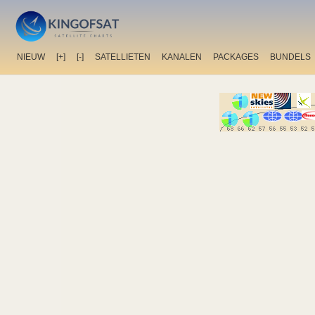
NIEUW
[+]
[-]
SATELLIETEN
KANALEN
PACKAGES
BUNDELS