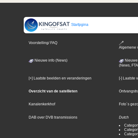
Startpgina
Voorstelling/ FAQ
Algemene 
Nieuwe info (News)
Nieuwe 
(News, FTA
[+] Laatste beelden en veranderingen
[-] Laatste
Overzicht van de satellieten
Ontvangstr
Kanalenkerkhof
Foto´s gez
DAB over DVB transmissions
Dutch
Categor
Categor
Categor