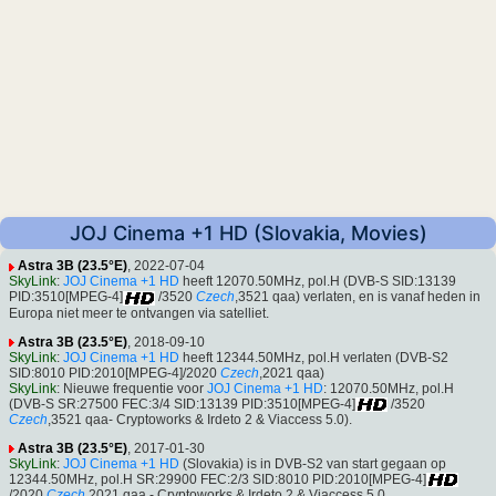
JOJ Cinema +1 HD (Slovakia, Movies)
Astra 3B (23.5°E)
, 2022-07-04
SkyLink
:
JOJ Cinema +1 HD
heeft 12070.50MHz, pol.H (DVB-S SID:13139
PID:3510[MPEG-4]
/3520
Czech
,3521 qaa) verlaten, en is vanaf heden in
Europa niet meer te ontvangen via satelliet.
Astra 3B (23.5°E)
, 2018-09-10
SkyLink
:
JOJ Cinema +1 HD
heeft 12344.50MHz, pol.H verlaten (DVB-S2
SID:8010 PID:2010[MPEG-4]/2020
Czech
,2021 qaa)
SkyLink
: Nieuwe frequentie voor
JOJ Cinema +1 HD
: 12070.50MHz, pol.H
(DVB-S SR:27500 FEC:3/4 SID:13139 PID:3510[MPEG-4]
/3520
Czech
,3521 qaa- Cryptoworks & Irdeto 2 & Viaccess 5.0).
Astra 3B (23.5°E)
, 2017-01-30
SkyLink
:
JOJ Cinema +1 HD
(Slovakia) is in DVB-S2 van start gegaan op
12344.50MHz, pol.H SR:29900 FEC:2/3 SID:8010 PID:2010[MPEG-4]
/2020
Czech
,2021 qaa - Cryptoworks & Irdeto 2 & Viaccess 5.0.