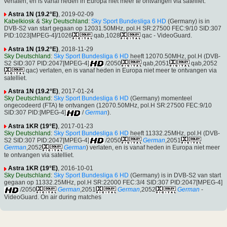
verlaten, en is vanaf heden in Europa niet meer te ontvangen via satelliet.
Astra 1N (19.2°E)
, 2019-02-09
Kabelkiosk
&
Sky Deutschland
:
Sky Sport Bundesliga 6 HD
(Germany) is in
DVB-S2 van start gegaan op 12031.50MHz, pol.H SR:27500 FEC:9/10 SID:307
PID:1023[MPEG-4]/1026
qab,1028
qac - VideoGuard.
Astra 1N (19.2°E)
, 2018-11-29
Sky Deutschland
:
Sky Sport Bundesliga 6 HD
heeft 12070.50MHz, pol.H (DVB-
S2 SID:307 PID:2047[MPEG-4]
/2050
qab,2051
qab,2052
qac) verlaten, en is vanaf heden in Europa niet meer te ontvangen via
satelliet.
Astra 1N (19.2°E)
, 2017-01-24
Sky Deutschland
:
Sky Sport Bundesliga 6 HD
(Germany) momenteel
ongecodeerd (FTA) te ontvangen (12070.50MHz, pol.H SR:27500 FEC:9/10
SID:307 PID:[MPEG-4]
/
German
).
Astra 1KR (19°E)
, 2017-01-23
Sky Deutschland
:
Sky Sport Bundesliga 6 HD
heeft 11332.25MHz, pol.H (DVB-
S2 SID:307 PID:2047[MPEG-4]
/2050
German
,2051
German
,2052
German
) verlaten, en is vanaf heden in Europa niet meer
te ontvangen via satelliet.
Astra 1KR (19°E)
, 2016-10-01
Sky Deutschland
:
Sky Sport Bundesliga 6 HD
(Germany) is in DVB-S2 van start
gegaan op 11332.25MHz, pol.H SR:22000 FEC:3/4 SID:307 PID:2047[MPEG-4]
/2050
German
,2051
German
,2052
German
-
VideoGuard. On air during matches