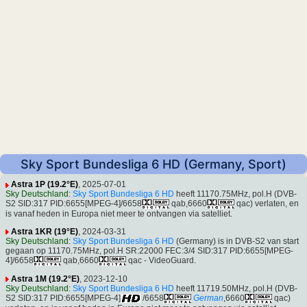
Sky Sport Bundesliga 6 HD (Germany, Sport)
Astra 1P (19.2°E)
, 2025-07-01
Sky Deutschland
:
Sky Sport Bundesliga 6 HD
heeft 11170.75MHz, pol.H (DVB-
S2 SID:317 PID:6655[MPEG-4]/6658
qab,6660
qac) verlaten, en
is vanaf heden in Europa niet meer te ontvangen via satelliet.
Astra 1KR (19°E)
, 2024-03-31
Sky Deutschland
:
Sky Sport Bundesliga 6 HD
(Germany) is in DVB-S2 van start
gegaan op 11170.75MHz, pol.H SR:22000 FEC:3/4 SID:317 PID:6655[MPEG-
4]/6658
qab,6660
qac - VideoGuard.
Astra 1M (19.2°E)
, 2023-12-10
Sky Deutschland
:
Sky Sport Bundesliga 6 HD
heeft 11719.50MHz, pol.H (DVB-
S2 SID:317 PID:6655[MPEG-4]
/6658
German
,6660
qac)