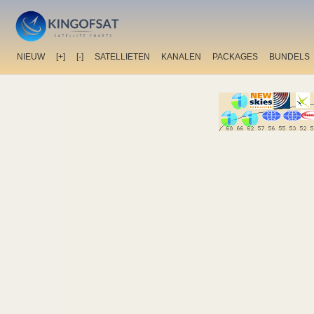
NIEUW
[+]
[-]
SATELLIETEN
KANALEN
PACKAGES
BUNDELS