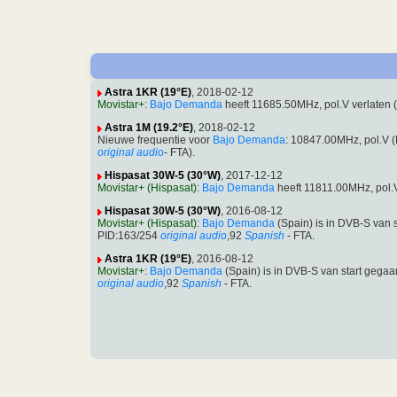
Astra 1KR (19°E)
, 2018-02-12
Movistar+
:
Bajo Demanda
heeft 11685.50MHz, pol.V verlaten
Astra 1M (19.2°E)
, 2018-02-12
Nieuwe frequentie voor
Bajo Demanda
: 10847.00MHz, pol.V
original audio
- FTA).
Hispasat 30W-5 (30°W)
, 2017-12-12
Movistar+ (Hispasat)
:
Bajo Demanda
heeft 11811.00MHz, pol.
Hispasat 30W-5 (30°W)
, 2016-08-12
Movistar+ (Hispasat)
:
Bajo Demanda
(Spain) is in DVB-S van
PID:163/254
original audio
,92
Spanish
- FTA.
Astra 1KR (19°E)
, 2016-08-12
Movistar+
:
Bajo Demanda
(Spain) is in DVB-S van start geg
original audio
,92
Spanish
- FTA.