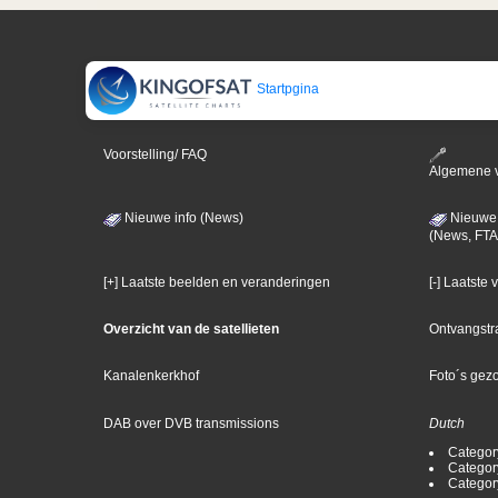
Startpgina
Voorstelling/ FAQ
Algemene 
Nieuwe info (News)
Nieuwe 
(News, FTA
[+] Laatste beelden en veranderingen
[-] Laatste
Overzicht van de satellieten
Ontvangstr
Kanalenkerkhof
Foto´s gez
DAB over DVB transmissions
Dutch
Categor
Categor
Categor