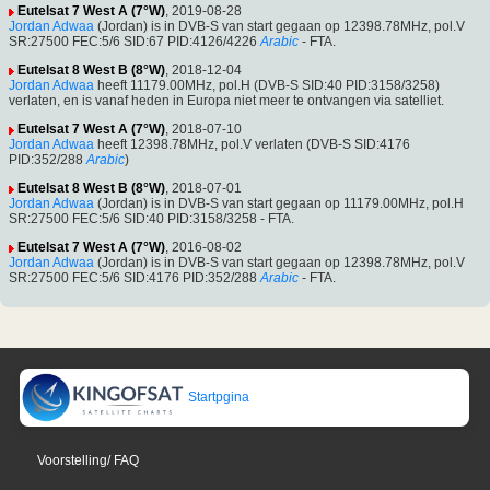
Eutelsat 7 West A (7°W)
, 2019-08-28
Jordan Adwaa
(Jordan) is in DVB-S van start gegaan op 12398.78MHz, pol.V
SR:27500 FEC:5/6 SID:67 PID:4126/4226
Arabic
- FTA.
Eutelsat 8 West B (8°W)
, 2018-12-04
Jordan Adwaa
heeft 11179.00MHz, pol.H (DVB-S SID:40 PID:3158/3258)
verlaten, en is vanaf heden in Europa niet meer te ontvangen via satelliet.
Eutelsat 7 West A (7°W)
, 2018-07-10
Jordan Adwaa
heeft 12398.78MHz, pol.V verlaten (DVB-S SID:4176
PID:352/288
Arabic
)
Eutelsat 8 West B (8°W)
, 2018-07-01
Jordan Adwaa
(Jordan) is in DVB-S van start gegaan op 11179.00MHz, pol.H
SR:27500 FEC:5/6 SID:40 PID:3158/3258 - FTA.
Eutelsat 7 West A (7°W)
, 2016-08-02
Jordan Adwaa
(Jordan) is in DVB-S van start gegaan op 12398.78MHz, pol.V
SR:27500 FEC:5/6 SID:4176 PID:352/288
Arabic
- FTA.
Startpgina
Voorstelling/ FAQ