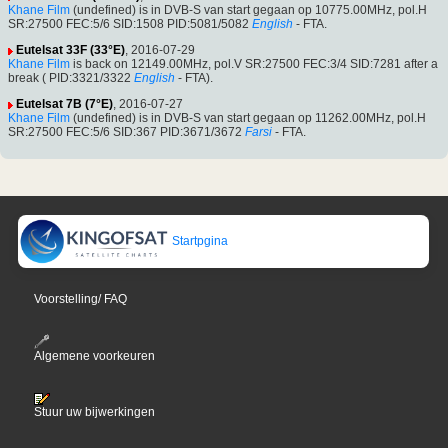
Khane Film
(undefined) is in DVB-S van start gegaan op 10775.00MHz, pol.H
SR:27500 FEC:5/6 SID:1508 PID:5081/5082
English
- FTA.
Eutelsat 33F (33°E)
, 2016-07-29
Khane Film
is back on 12149.00MHz, pol.V SR:27500 FEC:3/4 SID:7281 after a
break ( PID:3321/3322
English
- FTA).
Eutelsat 7B (7°E)
, 2016-07-27
Khane Film
(undefined) is in DVB-S van start gegaan op 11262.00MHz, pol.H
SR:27500 FEC:5/6 SID:367 PID:3671/3672
Farsi
- FTA.
Startpgina
Voorstelling/ FAQ
Algemene voorkeuren
Stuur uw bijwerkingen