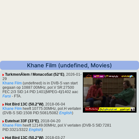
Khane Film (undefined, Movies)
TurkmenÄlem / MonacoSat (52°E)
, 2026-01-
29
Khane Film
(undefined) is in DVB-S van start
gegaan op 10887.00MHz, pol.V SR:27500
FEC:2/3 SID:14 PID:1401[MPEG-4]/1402 aac
Farsi
- FTA.
Hot Bird 13C (50.2°W)
, 2018-06-04
Khane Film
heeft 10775.00MHz, pol.H verlaten
(DVB-S SID:1508 PID:5081/5082
English
)
Eutelsat 33F (33°E)
, 2018-04-20
Khane Film
heeft 12149.00MHz, pol.V verlaten (DVB-S SID:7281
PID:3321/3322
English
)
Hot Bird 13C (50.2°W)
, 2018-03-27