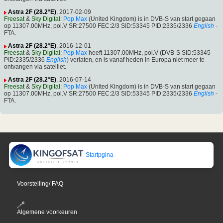
Astra 2F (28.2°E)
, 2017-02-09
Freesat
&
Sky Digital
:
Pop Max
(United Kingdom) is in DVB-S van start gegaan
op 11307.00MHz, pol.V SR:27500 FEC:2/3 SID:53345 PID:2335/2336
English
-
FTA.
Astra 2F (28.2°E)
, 2016-12-01
Freesat
&
Sky Digital
:
Pop Max
heeft 11307.00MHz, pol.V (DVB-S SID:53345
PID:2335/2336
English
) verlaten, en is vanaf heden in Europa niet meer te
ontvangen via satelliet.
Astra 2F (28.2°E)
, 2016-07-14
Freesat
&
Sky Digital
:
Pop Max
(United Kingdom) is in DVB-S van start gegaan
op 11307.00MHz, pol.V SR:27500 FEC:2/3 SID:53345 PID:2335/2336
English
-
FTA.
Startpgina
Voorstelling/ FAQ
Algemene voorkeuren