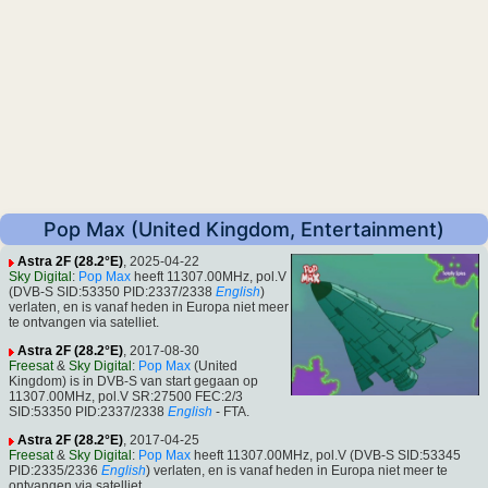
Pop Max (United Kingdom, Entertainment)
Astra 2F (28.2°E)
, 2025-04-22
Sky Digital
:
Pop Max
heeft 11307.00MHz, pol.V
(DVB-S SID:53350 PID:2337/2338
English
)
verlaten, en is vanaf heden in Europa niet meer
te ontvangen via satelliet.
Astra 2F (28.2°E)
, 2017-08-30
Freesat
&
Sky Digital
:
Pop Max
(United
Kingdom) is in DVB-S van start gegaan op
11307.00MHz, pol.V SR:27500 FEC:2/3
SID:53350 PID:2337/2338
English
- FTA.
Astra 2F (28.2°E)
, 2017-04-25
Freesat
&
Sky Digital
:
Pop Max
heeft 11307.00MHz, pol.V (DVB-S SID:53345
PID:2335/2336
English
) verlaten, en is vanaf heden in Europa niet meer te
ontvangen via satelliet.