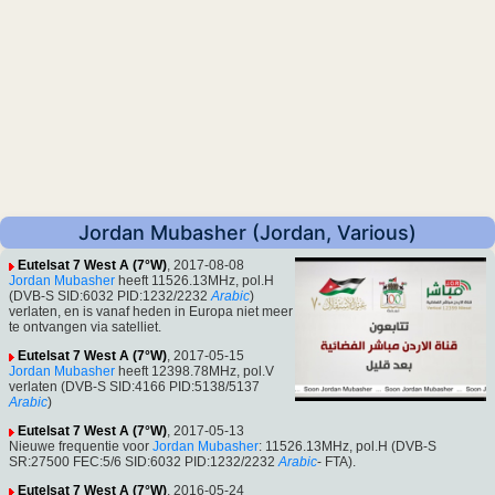
Jordan Mubasher (Jordan, Various)
Eutelsat 7 West A (7°W)
, 2017-08-08
Jordan Mubasher
heeft 11526.13MHz, pol.H
(DVB-S SID:6032 PID:1232/2232
Arabic
)
verlaten, en is vanaf heden in Europa niet meer
te ontvangen via satelliet.
Eutelsat 7 West A (7°W)
, 2017-05-15
Jordan Mubasher
heeft 12398.78MHz, pol.V
verlaten (DVB-S SID:4166 PID:5138/5137
Arabic
)
Eutelsat 7 West A (7°W)
, 2017-05-13
Nieuwe frequentie voor
Jordan Mubasher
: 11526.13MHz, pol.H (DVB-S
SR:27500 FEC:5/6 SID:6032 PID:1232/2232
Arabic
- FTA).
Eutelsat 7 West A (7°W)
, 2016-05-24