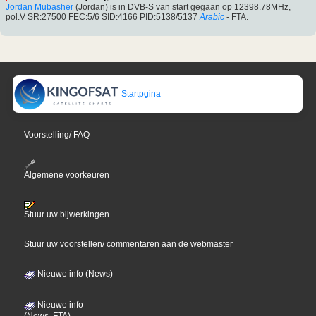
Jordan Mubasher
(Jordan) is in DVB-S van start gegaan op 12398.78MHz,
pol.V SR:27500 FEC:5/6 SID:4166 PID:5138/5137
Arabic
- FTA.
Startpgina
Voorstelling/ FAQ
Algemene voorkeuren
Stuur uw bijwerkingen
Stuur uw voorstellen/ commentaren aan de webmaster
Nieuwe info (News)
Nieuwe info