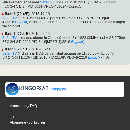
Nieuwe frequentie voor
Safari TV
: 3900.00MHz, pol.R (DVB-S2 SR:9388
FEC:3/4 SID:24 PID:1024[MPEG-4]/2024- Conax).
Badr 6 (20.4°E)
, 2016-12-18
Safari TV
heeft 11823.00MHz, pol.V (DVB-S2 SID:2016 PID:2116[MPEG-
4]/2216
English
) verlaten, en is vanaf heden in Europa niet meer te ontvangen
via satelliet.
Badr 6 (20.4°E)
, 2016-02-14
Safari TV
is nu gecodeerd in Conax & Irdeto 2 (11823.00MHz, pol.V SR:27500
FEC:3/4 SID:2016 PID:2116[MPEG-4]/2216
English
).
Badr 6 (20.4°E)
, 2016-01-23
Safari TV
(India) is in DVB-S2 van start gegaan op 11823.00MHz, pol.V
SR:27500 FEC:3/4 SID:2016 PID:2116[MPEG-4]/2216
English
- FTA.
Startpgina
Voorstelling/ FAQ
Algemene voorkeuren