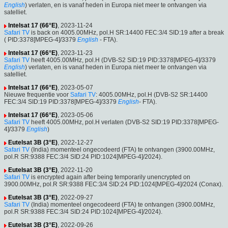
English
) verlaten, en is vanaf heden in Europa niet meer te ontvangen via
satelliet.
Intelsat 17 (66°E)
, 2023-11-24
Safari TV
is back on 4005.00MHz, pol.H SR:14400 FEC:3/4 SID:19 after a break
( PID:3378[MPEG-4]/3379
English
- FTA).
Intelsat 17 (66°E)
, 2023-11-23
Safari TV
heeft 4005.00MHz, pol.H (DVB-S2 SID:19 PID:3378[MPEG-4]/3379
English
) verlaten, en is vanaf heden in Europa niet meer te ontvangen via
satelliet.
Intelsat 17 (66°E)
, 2023-05-07
Nieuwe frequentie voor
Safari TV
: 4005.00MHz, pol.H (DVB-S2 SR:14400
FEC:3/4 SID:19 PID:3378[MPEG-4]/3379
English
- FTA).
Intelsat 17 (66°E)
, 2023-05-06
Safari TV
heeft 4005.00MHz, pol.H verlaten (DVB-S2 SID:19 PID:3378[MPEG-
4]/3379
English
)
Eutelsat 3B (3°E)
, 2022-12-27
Safari TV
(India) momenteel ongecodeerd (FTA) te ontvangen (3900.00MHz,
pol.R SR:9388 FEC:3/4 SID:24 PID:1024[MPEG-4]/2024).
Eutelsat 3B (3°E)
, 2022-11-20
Safari TV
is encrypted again after being temporarily unencrypted on
3900.00MHz, pol.R SR:9388 FEC:3/4 SID:24 PID:1024[MPEG-4]/2024 (Conax).
Eutelsat 3B (3°E)
, 2022-09-27
Safari TV
(India) momenteel ongecodeerd (FTA) te ontvangen (3900.00MHz,
pol.R SR:9388 FEC:3/4 SID:24 PID:1024[MPEG-4]/2024).
Eutelsat 3B (3°E)
, 2022-09-26