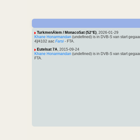
TurkmenÄlem / MonacoSat (52°E)
, 2026-01-29
Khane Honarmandan
(undefined) is in DVB-S van start geg
4]/4102 aac
Farsi
- FTA.
Eutelsat 7A
, 2015-09-24
Khane Honarmandan
(undefined) is in DVB-S van start geg
FTA.