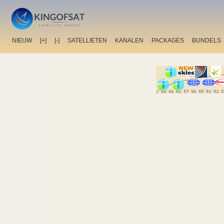
NIEUW
[+]
[-]
SATELLIETEN
KANALEN
PACKAGES
BUNDELS