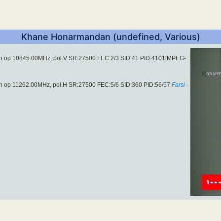
Khane Honarmandan (undefined, Various)
aan op 10845.00MHz, pol.V SR:27500 FEC:2/3 SID:41 PID:4101[MPEG-
aan op 11262.00MHz, pol.H SR:27500 FEC:5/6 SID:360 PID:56/57
Farsi
-