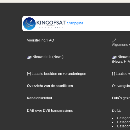
Startpgina
Voorstelling/ FAQ
Algemene 
Nieuwe info (News)
Nieuwe 
(News, FTA
[+] Laatste beelden en veranderingen
[-] Laatste
Overzicht van de satellieten
Ontvangstr
Kanalenkerkhof
Foto´s gez
DAB over DVB transmissions
Dutch
Categor
Categor
Categor