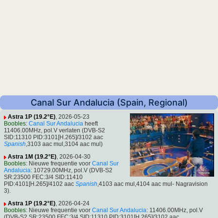
Canal Sur Andalucia (Spain, Regional)
Astra 1P (19.2°E)
, 2026-05-23
Boobles
:
Canal Sur Andalucia
heeft
11406.00MHz, pol.V verlaten (DVB-S2
SID:11310 PID:3101[H.265]/3102 aac
Spanish
,3103 aac mul,3104 aac mul)
Astra 1M (19.2°E)
, 2026-04-30
Boobles
: Nieuwe frequentie voor
Canal Sur
Andalucia
: 10729.00MHz, pol.V (DVB-S2
SR:23500 FEC:3/4 SID:11410
PID:4101[H.265]/4102 aac
Spanish
,4103 aac mul,4104 aac mul- Nagravision
3).
Astra 1P (19.2°E)
, 2026-04-24
Boobles
: Nieuwe frequentie voor
Canal Sur Andalucia
: 11406.00MHz, pol.V
(DVB-S2 SR:23500 FEC:3/4 SID:11310 PID:3101[H.265]/3102 aac