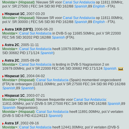
Movistar+ (Hispasat)
: Nieuwe SR voor
Canal Sur Andalucia
op 11811.00MHz,
pol.V: SR:27500 ( FEC:3/4 SID:90 PID:162/88
Spanish
,89
English
- FTA).
Hispasat 1C
, 2007-03-20
Movistar+ (Hispasat)
: Nieuwe SR voor
Canal Sur Andalucia
op 11811.00MHz,
pol.V: SR:30000 ( FEC:5/6 SID:90 PID:162/88
Spanish
,89
English
- FTA).
Astra 1KR (19°E)
, 2006-06-20
Movistar+
:
Canal Sur Andalucia
in DVB-S op 11685.50MHz, pol.V SR:22000
FEC:5/6 SID:30202 PID:162/88
Spanish
(FTA).
Astra 2C
, 2005-11-11
Movistar+
:
Canal Sur Andalucia
heeft 10979.00MHz, pol.V verlaten (DVB-S
SID:30682 PID:171/124
Spanish
)
Astra 2C
, 2005-09-09
Movistar+
:
Canal Sur Andalucia
is testing in DVB-S Nagravision 2 on
10979.00MHz, pol.V SR:22000 FEC:5/6 SID:30682 PID:171/124
Spanish
.
Hispasat 1C
, 2004-04-02
Movistar+ (Hispasat)
:
Canal Sur Andalucia
(Spain) momenteel ongecodeerd
(FTA) te ontvangen (11811.00MHz, pol.V SR:27500 FEC:3/4 SID:90 PID:162/88
Spanish
,89
Spanish
).
Hispasat 1C
, 2003-07-21
Movistar+ (Hispasat)
: Nieuwe frequentie voor
Canal Sur Andalucia
:
11811.00MHz, pol.V (DVB-S SR:27500 FEC:3/4 SID:90 PID:162/88
Spanish
,89
Spanish
- Nagravision).
Movistar+ (Hispasat)
:
Canal Sur Andalucia
heeft 11891.00MHz, pol.V verlaten
(DVB-S SID:6 PID:4112/4113
Spanish
)
Astra 1F
, 2002-09-16
Movistar+
:
Canal Sur Andalucia
heeft 12441.00MHz, pol.V verlaten (DVB-S