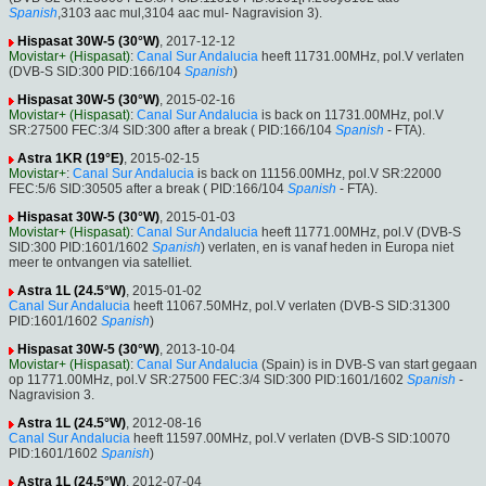
Spanish
,3103 aac mul,3104 aac mul- Nagravision 3).
Hispasat 30W-5 (30°W)
, 2017-12-12
Movistar+ (Hispasat)
:
Canal Sur Andalucia
heeft 11731.00MHz, pol.V verlaten
(DVB-S SID:300 PID:166/104
Spanish
)
Hispasat 30W-5 (30°W)
, 2015-02-16
Movistar+ (Hispasat)
:
Canal Sur Andalucia
is back on 11731.00MHz, pol.V
SR:27500 FEC:3/4 SID:300 after a break ( PID:166/104
Spanish
- FTA).
Astra 1KR (19°E)
, 2015-02-15
Movistar+
:
Canal Sur Andalucia
is back on 11156.00MHz, pol.V SR:22000
FEC:5/6 SID:30505 after a break ( PID:166/104
Spanish
- FTA).
Hispasat 30W-5 (30°W)
, 2015-01-03
Movistar+ (Hispasat)
:
Canal Sur Andalucia
heeft 11771.00MHz, pol.V (DVB-S
SID:300 PID:1601/1602
Spanish
) verlaten, en is vanaf heden in Europa niet
meer te ontvangen via satelliet.
Astra 1L (24.5°W)
, 2015-01-02
Canal Sur Andalucia
heeft 11067.50MHz, pol.V verlaten (DVB-S SID:31300
PID:1601/1602
Spanish
)
Hispasat 30W-5 (30°W)
, 2013-10-04
Movistar+ (Hispasat)
:
Canal Sur Andalucia
(Spain) is in DVB-S van start gegaan
op 11771.00MHz, pol.V SR:27500 FEC:3/4 SID:300 PID:1601/1602
Spanish
-
Nagravision 3.
Astra 1L (24.5°W)
, 2012-08-16
Canal Sur Andalucia
heeft 11597.00MHz, pol.V verlaten (DVB-S SID:10070
PID:1601/1602
Spanish
)
Astra 1L (24.5°W)
, 2012-07-04