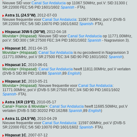
Nieuwe SID voor
Canal Sur Andalucia
op 11067.50MHz, pol.V: SID:31300 (
SR:22000 FEC:5/6 PID:1601/1602
Spanish
- FTA).
Astra 1L (24.5°W)
, 2012-07-03
Nieuwe frequentie voor
Canal Sur Andalucia
: 11067.50MHz, pol.V (DVB-S
SR:22000 FEC:5/6 SID:10070 PID:1601/1602
Spanish
- FTA).
Hispasat 30W-5 (30°W)
, 2012-04-18
Movistar+ (Hispasat)
: Nieuwe SID voor
Canal Sur Andalucia
op 11771.00MHz,
pol.V: SID:300 ( SR:27500 FEC:3/4 PID:1601/1602
Spanish
- Nagravision 3).
Hispasat 1C
, 2011-04-15
Movistar+ (Hispasat)
:
Canal Sur Andalucia
is nu gecodeerd in Nagravision 3
(11771.00MHz, pol.V SR:27500 FEC:3/4 SID:90 PID:1601/1602
Spanish
).
Hispasat 1C
, 2010-06-01
Movistar+ (Hispasat)
:
Canal Sur Andalucia
heeft 11811.00MHz, pol.V verlaten
(DVB-S SID:90 PID:162/88
Spanish
,89
English
)
Hispasat 1C
, 2010-05-21
Movistar+ (Hispasat)
: Nieuwe frequentie voor
Canal Sur Andalucia
:
11771.00MHz, pol.V (DVB-S SR:27500 FEC:3/4 SID:90 PID:1601/1602
Spanish
- FTA).
Astra 1KR (19°E)
, 2010-05-17
Canal+ France
&
Movistar+
:
Canal Sur Andalucia
heeft 11685.50MHz, pol.V
verlaten (DVB-S SID:30202 PID:162/88
Spanish
,89
English
)
Astra 1L (24.5°W)
, 2010-04-29
Nieuwe frequentie voor
Canal Sur Andalucia
: 11597.00MHz, pol.V (DVB-S
SR:22000 FEC:5/6 SID:10070 PID:1601/1602
Spanish
- FTA).
Hispasat 1C
, 2007-07-12