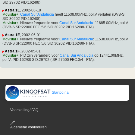
SID:29702 PID:162/88)
Astra 1E
, 2002-06-18
Movistar+
:
Canal Sur Andalucia
heeft 11538.00MHz, pol.V verlaten (DVB-S
SID:30202 PID:162/88)
Movistar+
: Nieuwe frequentie voor
Canal Sur Andalucia
: 11685.00MHz, pol.V
(DVB-S SR:22000 FEC:5/6 SID:30202 PID:162/88- FTA).
Astra 1E
, 2002-06-01
Movistar+
: Nieuwe frequentie voor
Canal Sur Andalucia
: 11538.00MHz, pol.V
(DVB-S SR:22000 FEC:5/6 SID:30202 PID:162/88- FTA).
Astra 1F
, 2002-05-01
Movistar+
: PID zijn veranderd voor
Canal Sur Andalucia
op 12441.00MHz,
pol.V: PID:162/88 SID:29702 ( SR:27500 FEC:3/4 - FTA).
Startpgina
Voorstelling/ FAQ
Algemene voorkeuren