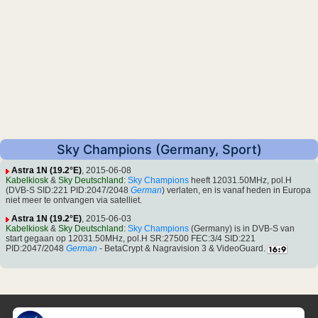
Sky Champions (Germany, Sport)
Astra 1N (19.2°E)
, 2015-06-08
Kabelkiosk
&
Sky Deutschland
:
Sky Champions
heeft 12031.50MHz, pol.H
(DVB-S SID:221 PID:2047/2048
German
) verlaten, en is vanaf heden in Europa
niet meer te ontvangen via satelliet.
Astra 1N (19.2°E)
, 2015-06-03
Kabelkiosk
&
Sky Deutschland
:
Sky Champions
(Germany) is in DVB-S van
start gegaan op 12031.50MHz, pol.H SR:27500 FEC:3/4 SID:221
PID:2047/2048
German
- BetaCrypt & Nagravision 3 & VideoGuard.