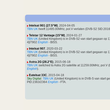
Intelsat 901 (27.5°W)
, 2024-04-05
TBN UK
heeft 11495.00MHz, pol.V verlaten (DVB-S2 SID:20
Telstar 12 Vantage (15°W)
, 2024-01-27
TBN UK
(United Kingdom) is in DVB-S2 van start gegaan op
4]/7902
English
- BISS.
Intelsat 907
, 2020-03-22
TBN UK
(United Kingdom) is in DVB-S2 van start gegaan op
4]/7902
English
- BISS.
Astra 2G (28.2°E)
, 2015-06-18
TBN UK
switched to Astra 2G satellite at 11259.00MHz, pol.
English
).
Eutelsat 33C
, 2015-04-18
Sky Digital
:
TBN UK
(United Kingdom) is in DVB-S van start 
PID:2363/2364
English
- FTA.