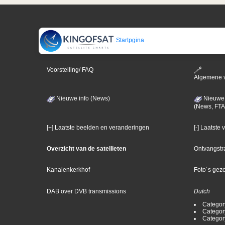
Startpgina
Voorstelling/ FAQ
Algemene 
Nieuwe info (News)
Nieuwe 
(News, FTA
[+] Laatste beelden en veranderingen
[-] Laatste
Overzicht van de satellieten
Ontvangstr
Kanalenkerkhof
Foto´s gez
DAB over DVB transmissions
Dutch
Categor
Categor
Categor