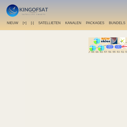
NIEUW
[+]
[-]
SATELLIETEN
KANALEN
PACKAGES
BUNDELS