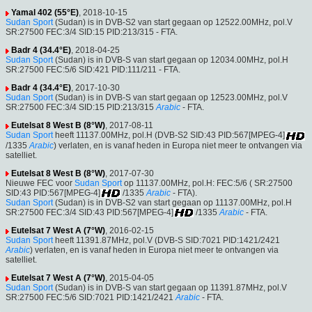
Yamal 402 (55°E)
, 2018-10-15
Sudan Sport
(Sudan) is in DVB-S2 van start gegaan op 12522.00MHz, pol.V
SR:27500 FEC:3/4 SID:15 PID:213/315 - FTA.
Badr 4 (34.4°E)
, 2018-04-25
Sudan Sport
(Sudan) is in DVB-S van start gegaan op 12034.00MHz, pol.H
SR:27500 FEC:5/6 SID:421 PID:111/211 - FTA.
Badr 4 (34.4°E)
, 2017-10-30
Sudan Sport
(Sudan) is in DVB-S van start gegaan op 12523.00MHz, pol.V
SR:27500 FEC:3/4 SID:15 PID:213/315
Arabic
- FTA.
Eutelsat 8 West B (8°W)
, 2017-08-11
Sudan Sport
heeft 11137.00MHz, pol.H (DVB-S2 SID:43 PID:567[MPEG-4]
/1335
Arabic
) verlaten, en is vanaf heden in Europa niet meer te ontvangen via
satelliet.
Eutelsat 8 West B (8°W)
, 2017-07-30
Nieuwe FEC voor
Sudan Sport
op 11137.00MHz, pol.H: FEC:5/6 ( SR:27500
SID:43 PID:567[MPEG-4]
/1335
Arabic
- FTA).
Sudan Sport
(Sudan) is in DVB-S2 van start gegaan op 11137.00MHz, pol.H
SR:27500 FEC:3/4 SID:43 PID:567[MPEG-4]
/1335
Arabic
- FTA.
Eutelsat 7 West A (7°W)
, 2016-02-15
Sudan Sport
heeft 11391.87MHz, pol.V (DVB-S SID:7021 PID:1421/2421
Arabic
) verlaten, en is vanaf heden in Europa niet meer te ontvangen via
satelliet.
Eutelsat 7 West A (7°W)
, 2015-04-05
Sudan Sport
(Sudan) is in DVB-S van start gegaan op 11391.87MHz, pol.V
SR:27500 FEC:5/6 SID:7021 PID:1421/2421
Arabic
- FTA.