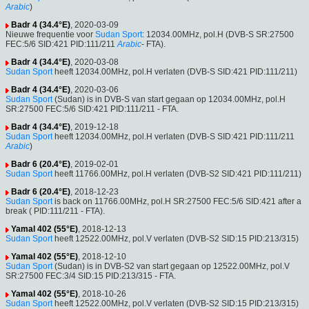
Arabic
)
Badr 4 (34.4°E)
, 2020-03-09
Nieuwe frequentie voor
Sudan Sport
: 12034.00MHz, pol.H (DVB-S SR:27500
FEC:5/6 SID:421 PID:111/211
Arabic
- FTA).
Badr 4 (34.4°E)
, 2020-03-08
Sudan Sport
heeft 12034.00MHz, pol.H verlaten (DVB-S SID:421 PID:111/211)
Badr 4 (34.4°E)
, 2020-03-06
Sudan Sport
(Sudan) is in DVB-S van start gegaan op 12034.00MHz, pol.H
SR:27500 FEC:5/6 SID:421 PID:111/211 - FTA.
Badr 4 (34.4°E)
, 2019-12-18
Sudan Sport
heeft 12034.00MHz, pol.H verlaten (DVB-S SID:421 PID:111/211
Arabic
)
Badr 6 (20.4°E)
, 2019-02-01
Sudan Sport
heeft 11766.00MHz, pol.H verlaten (DVB-S2 SID:421 PID:111/211)
Badr 6 (20.4°E)
, 2018-12-23
Sudan Sport
is back on 11766.00MHz, pol.H SR:27500 FEC:5/6 SID:421 after a
break ( PID:111/211 - FTA).
Yamal 402 (55°E)
, 2018-12-13
Sudan Sport
heeft 12522.00MHz, pol.V verlaten (DVB-S2 SID:15 PID:213/315)
Yamal 402 (55°E)
, 2018-12-10
Sudan Sport
(Sudan) is in DVB-S2 van start gegaan op 12522.00MHz, pol.V
SR:27500 FEC:3/4 SID:15 PID:213/315 - FTA.
Yamal 402 (55°E)
, 2018-10-26
Sudan Sport
heeft 12522.00MHz, pol.V verlaten (DVB-S2 SID:15 PID:213/315)