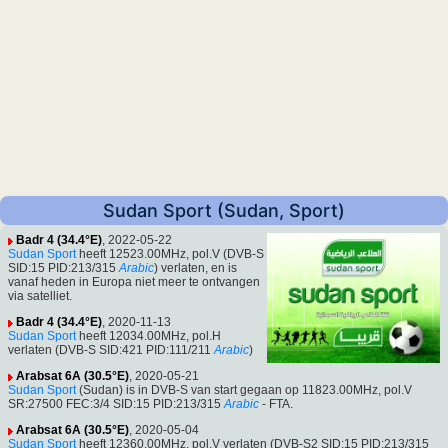
Sudan Sport (Sudan, Sport)
Badr 4 (34.4°E)
, 2022-05-22
Sudan Sport
heeft 12523.00MHz, pol.V (DVB-S
SID:15 PID:213/315
Arabic
) verlaten, en is
vanaf heden in Europa niet meer te ontvangen
via satelliet.
Badr 4 (34.4°E)
, 2020-11-13
Sudan Sport
heeft 12034.00MHz, pol.H
verlaten (DVB-S SID:421 PID:111/211
Arabic
)
Arabsat 6A (30.5°E)
, 2020-05-21
Sudan Sport
(Sudan) is in DVB-S van start gegaan op 11823.00MHz, pol.V
SR:27500 FEC:3/4 SID:15 PID:213/315
Arabic
- FTA.
Arabsat 6A (30.5°E)
, 2020-05-04
Sudan Sport
heeft 12360.00MHz, pol.V verlaten (DVB-S2 SID:15 PID:213/315