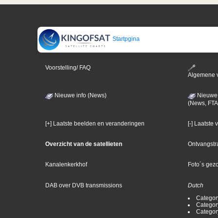
Startpgina
Voorstelling/ FAQ
Algemene 
Nieuwe info (News)
Nieuwe 
(News, FTA
[+] Laatste beelden en veranderingen
[-] Laatste
Overzicht van de satellieten
Ontvangstr
Kanalenkerkhof
Foto´s gez
DAB over DVB transmissions
Dutch
Categor
Categor
Categor