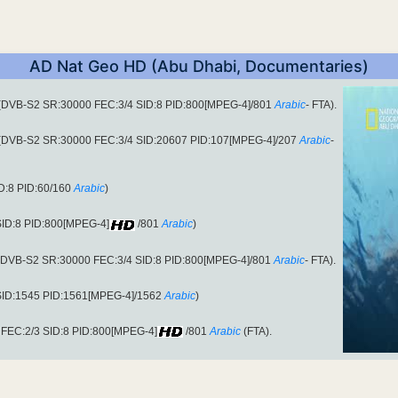
AD Nat Geo HD (Abu Dhabi, Documentaries)
 (DVB-S2 SR:30000 FEC:3/4 SID:8 PID:800[MPEG-4]/801
Arabic
- FTA).
 (DVB-S2 SR:30000 FEC:3/4 SID:20607 PID:107[MPEG-4]/207
Arabic
-
D:8 PID:60/160
Arabic
)
SID:8 PID:800[MPEG-4]
/801
Arabic
)
 (DVB-S2 SR:30000 FEC:3/4 SID:8 PID:800[MPEG-4]/801
Arabic
- FTA).
 SID:1545 PID:1561[MPEG-4]/1562
Arabic
)
FEC:2/3 SID:8 PID:800[MPEG-4]
/801
Arabic
(FTA).