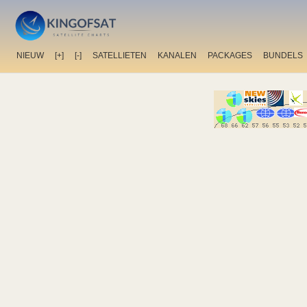
NIEUW
[+]
[-]
SATELLIETEN
KANALEN
PACKAGES
BUNDELS