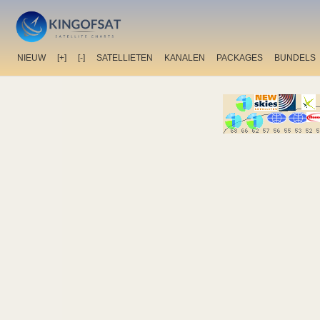
NIEUW
[+]
[-]
SATELLIETEN
KANALEN
PACKAGES
BUNDELS