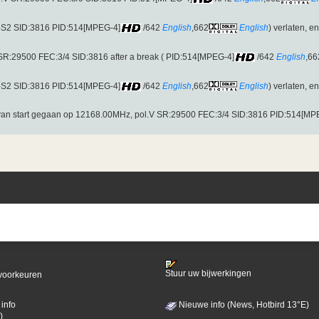
-S2 SID:3816 PID:514[MPEG-4]
/642
English
,662
English
) verlaten, e
SR:29500 FEC:3/4 SID:3816 after a break ( PID:514[MPEG-4]
/642
English
,66
-S2 SID:3816 PID:514[MPEG-4]
/642
English
,662
English
) verlaten, e
van start gegaan op 12168.00MHz, pol.V SR:29500 FEC:3/4 SID:3816 PID:514[MP
Stuur uw bijwerkingen
voorkeuren
info
Nieuwe info (News, Hotbird 13°E)
)