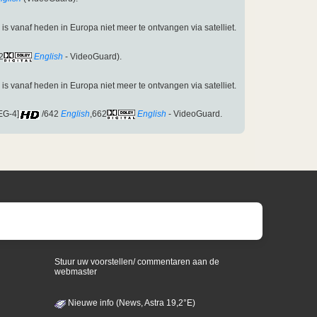
n is vanaf heden in Europa niet meer te ontvangen via satelliet.
2
English
- VideoGuard).
n is vanaf heden in Europa niet meer te ontvangen via satelliet.
EG-4]
/642
English
,662
English
- VideoGuard.
Stuur uw voorstellen/ commentaren aan de
webmaster
Nieuwe info (News, Astra 19,2°E)