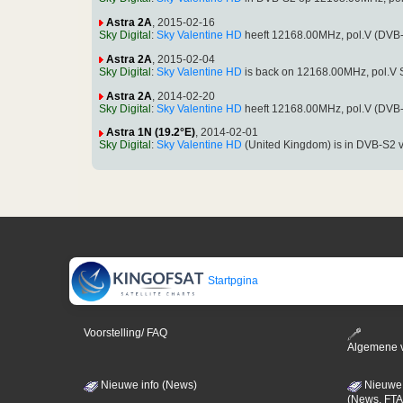
Astra 2A
, 2015-02-16
Sky Digital
:
Sky Valentine HD
heeft 12168.00MHz, pol.V (DVB
Astra 2A
, 2015-02-04
Sky Digital
:
Sky Valentine HD
is back on 12168.00MHz, pol.V 
Astra 2A
, 2014-02-20
Sky Digital
:
Sky Valentine HD
heeft 12168.00MHz, pol.V (DVB
Astra 1N (19.2°E)
, 2014-02-01
Sky Digital
:
Sky Valentine HD
(United Kingdom) is in DVB-S2 
Startpgina
Voorstelling/ FAQ
Algemene 
Nieuwe info (News)
Nieuwe 
(News, FTA