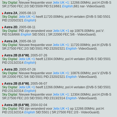
Sky Digital
: Nieuwe frequentie voor
Jetix UK +1
: 12266.00MHz, pol.H (DVB-S
SR:27500 FEC:2/3 SID:5509 PID:513/661
English
,681 nar- VideoGuard).
Astra 2A
, 2005-08-13
Sky Digital
:
Jetix UK +1
heeft 11720.00MHz, pol.H verlaten (DVB-S SID:5501
PID:2320/2321
English
)
Astra 2D
, 2005-08-11
Sky Digital
: PID zijn veranderd voor
Jetix UK +1
op 10876.00MHz, pol.V:
PID:518/666
English
SID:5501 ( SR:22000 FEC:5/6 - VideoGuard).
Astra 2A
, 2005-08-10
Sky Digital
: Nieuwe frequentie voor
Jetix UK +1
: 11720.00MHz, pol.H (DVB-S
SR:27500 FEC:2/3 SID:5501 PID:2320/2321
English
- VideoGuard).
Astra 2B (0.6°W)
, 2005-07-26
Sky Digital
:
Jetix UK +1
heeft 12304.00MHz, pol.H verlaten (DVB-S SID:5501
PID:2313/2314
English
)
Astra 2D
, 2005-07-26
Sky Digital
: Nieuwe frequentie voor
Jetix UK +1
: 10876.00MHz, pol.V (DVB-S
SR:22000 FEC:5/6 SID:5501 PID:2320/2321
English
- VideoGuard).
Astra 2B (0.6°W)
, 2005-06-07
Sky Digital
:
Jetix UK +1
heeft 12266.00MHz, pol.H verlaten (DVB-S SID:5501
PID:2313/2314
English
)
Sky Digital
: Nieuwe frequentie voor
Jetix UK +1
: 12304.00MHz, pol.H (DVB-S
SR:27500 FEC:2/3 SID:5501 PID:2313/2314
English
- VideoGuard).
Astra 2B (0.6°W)
, 2004-02-04
Sky Digital
: PID zijn veranderd voor
Jetix UK +1
op 12266.00MHz, pol.H:
PID:2313/2314
English
SID:5501 ( SR:27500 FEC:2/3 - VideoGuard).