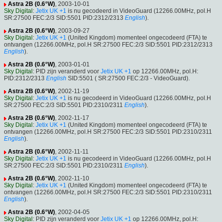
Astra 2B (0.6°W)
, 2003-10-01
Sky Digital
:
Jetix UK +1
is nu gecodeerd in VideoGuard (12266.00MHz, pol.H
SR:27500 FEC:2/3 SID:5501 PID:2312/2313
English
).
Astra 2B (0.6°W)
, 2003-09-27
Sky Digital
:
Jetix UK +1
(United Kingdom) momenteel ongecodeerd (FTA) te
ontvangen (12266.00MHz, pol.H SR:27500 FEC:2/3 SID:5501 PID:2312/2313
English
).
Astra 2B (0.6°W)
, 2003-01-01
Sky Digital
: PID zijn veranderd voor
Jetix UK +1
op 12266.00MHz, pol.H:
PID:2312/2313
English
SID:5501 ( SR:27500 FEC:2/3 - VideoGuard).
Astra 2B (0.6°W)
, 2002-11-19
Sky Digital
:
Jetix UK +1
is nu gecodeerd in VideoGuard (12266.00MHz, pol.H
SR:27500 FEC:2/3 SID:5501 PID:2310/2311
English
).
Astra 2B (0.6°W)
, 2002-11-17
Sky Digital
:
Jetix UK +1
(United Kingdom) momenteel ongecodeerd (FTA) te
ontvangen (12266.00MHz, pol.H SR:27500 FEC:2/3 SID:5501 PID:2310/2311
English
).
Astra 2B (0.6°W)
, 2002-11-11
Sky Digital
:
Jetix UK +1
is nu gecodeerd in VideoGuard (12266.00MHz, pol.H
SR:27500 FEC:2/3 SID:5501 PID:2310/2311
English
).
Astra 2B (0.6°W)
, 2002-11-10
Sky Digital
:
Jetix UK +1
(United Kingdom) momenteel ongecodeerd (FTA) te
ontvangen (12266.00MHz, pol.H SR:27500 FEC:2/3 SID:5501 PID:2310/2311
English
).
Astra 2B (0.6°W)
, 2002-04-05
Sky Digital
: PID zijn veranderd voor
Jetix UK +1
op 12266.00MHz, pol.H: