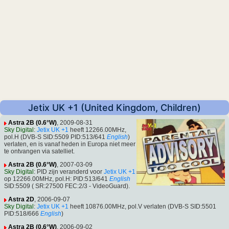
Jetix UK +1 (United Kingdom, Children)
Astra 2B (0.6°W)
, 2009-08-31
Sky Digital
:
Jetix UK +1
heeft 12266.00MHz,
pol.H (DVB-S SID:5509 PID:513/641
English
)
verlaten, en is vanaf heden in Europa niet meer
te ontvangen via satelliet.
Astra 2B (0.6°W)
, 2007-03-09
Sky Digital
: PID zijn veranderd voor
Jetix UK +1
op 12266.00MHz, pol.H: PID:513/641
English
SID:5509 ( SR:27500 FEC:2/3 - VideoGuard).
Astra 2D
, 2006-09-07
Sky Digital
:
Jetix UK +1
heeft 10876.00MHz, pol.V verlaten (DVB-S SID:5501
PID:518/666
English
)
Astra 2B (0.6°W)
, 2006-09-02