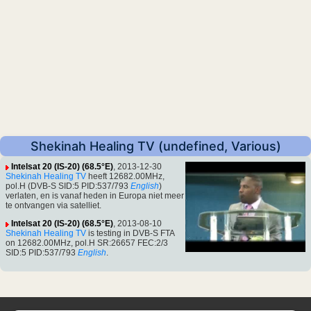
Shekinah Healing TV (undefined, Various)
Intelsat 20 (IS-20) (68.5°E)
, 2013-12-30
Shekinah Healing TV
heeft 12682.00MHz,
pol.H (DVB-S SID:5 PID:537/793
English
)
verlaten, en is vanaf heden in Europa niet meer
te ontvangen via satelliet.
Intelsat 20 (IS-20) (68.5°E)
, 2013-08-10
Shekinah Healing TV
is testing in DVB-S FTA
on 12682.00MHz, pol.H SR:26657 FEC:2/3
SID:5 PID:537/793
English
.