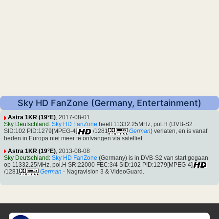
Sky HD FanZone (Germany, Entertainment)
Astra 1KR (19°E)
, 2017-08-01
Sky Deutschland
:
Sky HD FanZone
heeft 11332.25MHz, pol.H (DVB-S2
SID:102 PID:1279[MPEG-4]
/1281
German
) verlaten, en is vanaf
heden in Europa niet meer te ontvangen via satelliet.
Astra 1KR (19°E)
, 2013-08-08
Sky Deutschland
:
Sky HD FanZone
(Germany) is in DVB-S2 van start gegaan
op 11332.25MHz, pol.H SR:22000 FEC:3/4 SID:102 PID:1279[MPEG-4]
/1281
German
- Nagravision 3 & VideoGuard.