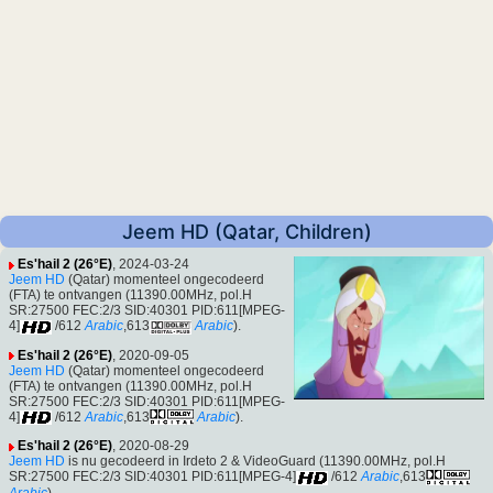
Jeem HD (Qatar, Children)
Es'hail 2 (26°E)
, 2024-03-24
Jeem HD
(Qatar) momenteel ongecodeerd
(FTA) te ontvangen (11390.00MHz, pol.H
SR:27500 FEC:2/3 SID:40301 PID:611[MPEG-
4]
/612
Arabic
,613
Arabic
).
Es'hail 2 (26°E)
, 2020-09-05
Jeem HD
(Qatar) momenteel ongecodeerd
(FTA) te ontvangen (11390.00MHz, pol.H
SR:27500 FEC:2/3 SID:40301 PID:611[MPEG-
4]
/612
Arabic
,613
Arabic
).
Es'hail 2 (26°E)
, 2020-08-29
Jeem HD
is nu gecodeerd in Irdeto 2 & VideoGuard (11390.00MHz, pol.H
SR:27500 FEC:2/3 SID:40301 PID:611[MPEG-4]
/612
Arabic
,613