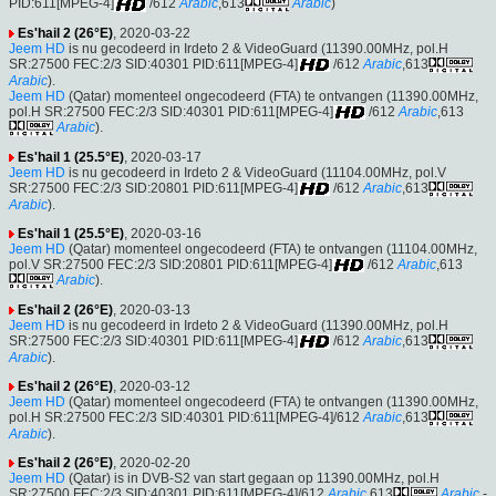
PID:611[MPEG-4]
/612
Arabic
,613
Arabic
)
Es'hail 2 (26°E)
, 2020-03-22
Jeem HD
is nu gecodeerd in Irdeto 2 & VideoGuard (11390.00MHz, pol.H
SR:27500 FEC:2/3 SID:40301 PID:611[MPEG-4]
/612
Arabic
,613
Arabic
).
Jeem HD
(Qatar) momenteel ongecodeerd (FTA) te ontvangen (11390.00MHz,
pol.H SR:27500 FEC:2/3 SID:40301 PID:611[MPEG-4]
/612
Arabic
,613
Arabic
).
Es'hail 1 (25.5°E)
, 2020-03-17
Jeem HD
is nu gecodeerd in Irdeto 2 & VideoGuard (11104.00MHz, pol.V
SR:27500 FEC:2/3 SID:20801 PID:611[MPEG-4]
/612
Arabic
,613
Arabic
).
Es'hail 1 (25.5°E)
, 2020-03-16
Jeem HD
(Qatar) momenteel ongecodeerd (FTA) te ontvangen (11104.00MHz,
pol.V SR:27500 FEC:2/3 SID:20801 PID:611[MPEG-4]
/612
Arabic
,613
Arabic
).
Es'hail 2 (26°E)
, 2020-03-13
Jeem HD
is nu gecodeerd in Irdeto 2 & VideoGuard (11390.00MHz, pol.H
SR:27500 FEC:2/3 SID:40301 PID:611[MPEG-4]
/612
Arabic
,613
Arabic
).
Es'hail 2 (26°E)
, 2020-03-12
Jeem HD
(Qatar) momenteel ongecodeerd (FTA) te ontvangen (11390.00MHz,
pol.H SR:27500 FEC:2/3 SID:40301 PID:611[MPEG-4]/612
Arabic
,613
Arabic
).
Es'hail 2 (26°E)
, 2020-02-20
Jeem HD
(Qatar) is in DVB-S2 van start gegaan op 11390.00MHz, pol.H
SR:27500 FEC:2/3 SID:40301 PID:611[MPEG-4]/612
Arabic
,613
Arabic
-