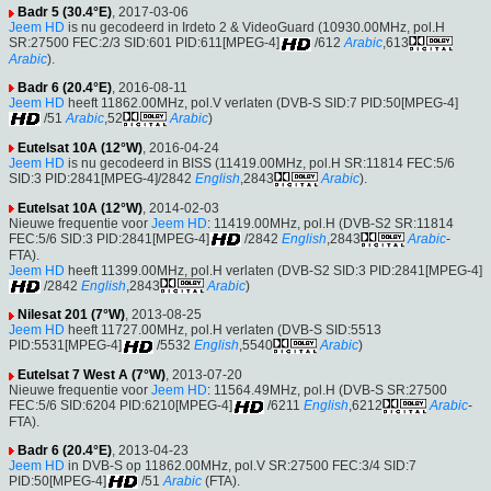
Badr 5 (30.4°E)
, 2017-03-06
Jeem HD
is nu gecodeerd in Irdeto 2 & VideoGuard (10930.00MHz, pol.H
SR:27500 FEC:2/3 SID:601 PID:611[MPEG-4]
/612
Arabic
,613
Arabic
).
Badr 6 (20.4°E)
, 2016-08-11
Jeem HD
heeft 11862.00MHz, pol.V verlaten (DVB-S SID:7 PID:50[MPEG-4]
/51
Arabic
,52
Arabic
)
Eutelsat 10A (12°W)
, 2016-04-24
Jeem HD
is nu gecodeerd in BISS (11419.00MHz, pol.H SR:11814 FEC:5/6
SID:3 PID:2841[MPEG-4]/2842
English
,2843
Arabic
).
Eutelsat 10A (12°W)
, 2014-02-03
Nieuwe frequentie voor
Jeem HD
: 11419.00MHz, pol.H (DVB-S2 SR:11814
FEC:5/6 SID:3 PID:2841[MPEG-4]
/2842
English
,2843
Arabic
-
FTA).
Jeem HD
heeft 11399.00MHz, pol.H verlaten (DVB-S2 SID:3 PID:2841[MPEG-4]
/2842
English
,2843
Arabic
)
Nilesat 201 (7°W)
, 2013-08-25
Jeem HD
heeft 11727.00MHz, pol.H verlaten (DVB-S SID:5513
PID:5531[MPEG-4]
/5532
English
,5540
Arabic
)
Eutelsat 7 West A (7°W)
, 2013-07-20
Nieuwe frequentie voor
Jeem HD
: 11564.49MHz, pol.H (DVB-S SR:27500
FEC:5/6 SID:6204 PID:6210[MPEG-4]
/6211
English
,6212
Arabic
-
FTA).
Badr 6 (20.4°E)
, 2013-04-23
Jeem HD
in DVB-S op 11862.00MHz, pol.V SR:27500 FEC:3/4 SID:7
PID:50[MPEG-4]
/51
Arabic
(FTA).