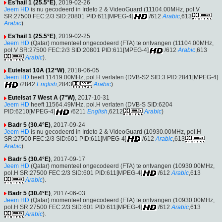
Es'hail 1 (25.5°E)
, 2019-02-26
Jeem HD
is nu gecodeerd in Irdeto 2 & VideoGuard (11104.00MHz, pol.V
SR:27500 FEC:2/3 SID:20801 PID:611[MPEG-4]
/612
Arabic
,613
Arabic
).
Es'hail 1 (25.5°E)
, 2019-02-25
Jeem HD
(Qatar) momenteel ongecodeerd (FTA) te ontvangen (11104.00MHz,
pol.V SR:27500 FEC:2/3 SID:20801 PID:611[MPEG-4]
/612
Arabic
,613
Arabic
).
Eutelsat 10A (12°W)
, 2018-06-05
Jeem HD
heeft 11419.00MHz, pol.H verlaten (DVB-S2 SID:3 PID:2841[MPEG-4]
/2842
English
,2843
Arabic
)
Eutelsat 7 West A (7°W)
, 2017-10-31
Jeem HD
heeft 11564.49MHz, pol.H verlaten (DVB-S SID:6204
PID:6210[MPEG-4]
/6211
English
,6212
Arabic
)
Badr 5 (30.4°E)
, 2017-09-24
Jeem HD
is nu gecodeerd in Irdeto 2 & VideoGuard (10930.00MHz, pol.H
SR:27500 FEC:2/3 SID:601 PID:611[MPEG-4]
/612
Arabic
,613
Arabic
).
Badr 5 (30.4°E)
, 2017-09-17
Jeem HD
(Qatar) momenteel ongecodeerd (FTA) te ontvangen (10930.00MHz,
pol.H SR:27500 FEC:2/3 SID:601 PID:611[MPEG-4]
/612
Arabic
,613
Arabic
).
Badr 5 (30.4°E)
, 2017-06-03
Jeem HD
(Qatar) momenteel ongecodeerd (FTA) te ontvangen (10930.00MHz,
pol.H SR:27500 FEC:2/3 SID:601 PID:611[MPEG-4]
/612
Arabic
,613
Arabic
).