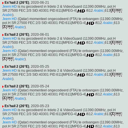
Es'hail 2 (26°E)
, 2020-06-21
Jeem HD
is nu gecodeerd in Irdeto 2 & VideoGuard (11390.00MHz, pol.H
SR:27500 FEC:2/3 SID:40301 PID:611[MPEG-4]
/612
Arabic
,613
Arabic
).
Jeem HD
(Qatar) momenteel ongecodeerd (FTA) te ontvangen (11390.00MHz,
pol.H SR:27500 FEC:2/3 SID:40301 PID:611[MPEG-4]
/612
Arabic
,613
Arabic
).
Es'hail 2 (26°E)
, 2020-06-01
Jeem HD
is nu gecodeerd in Irdeto 2 & VideoGuard (11390.00MHz, pol.H
SR:27500 FEC:2/3 SID:40301 PID:611[MPEG-4]
/612
Arabic
,613
Arabic
).
Jeem HD
(Qatar) momenteel ongecodeerd (FTA) te ontvangen (11390.00MHz,
pol.H SR:27500 FEC:2/3 SID:40301 PID:611[MPEG-4]
/612
Arabic
,613
Arabic
).
Es'hail 2 (26°E)
, 2020-05-25
Jeem HD
is nu gecodeerd in Irdeto 2 & VideoGuard (11390.00MHz, pol.H
SR:27500 FEC:2/3 SID:40301 PID:611[MPEG-4]
/612
Arabic
,613
Arabic
).
Es'hail 2 (26°E)
, 2020-05-24
Jeem HD
(Qatar) momenteel ongecodeerd (FTA) te ontvangen (11390.00MHz,
pol.H SR:27500 FEC:2/3 SID:40301 PID:611[MPEG-4]
/612
Arabic
,613
Arabic
).
Es'hail 2 (26°E)
, 2020-05-23
Jeem HD
is nu gecodeerd in Irdeto 2 & VideoGuard (11390.00MHz, pol.H
SR:27500 FEC:2/3 SID:40301 PID:611[MPEG-4]
/612
Arabic
,613
Arabic
).
Jeem HD
(Qatar) momenteel ongecodeerd (FTA) te ontvangen (11390.00MHz,
pol.H SR:27500 FEC:2/3 SID:40301 PID:611[MPEG-4]
/612
Arabic
,613