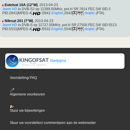
Eutelsat 10A (12°W)
, 2013-04-23
Jeem HD
in DVB-S2 op 11399.00MHz, pol.H SR:7814 FEC:5/6 SID:3
PID:2841[MPEG-4]
/2842
English
,2843
Arabic
(FTA).
Nilesat 201 (7°W)
, 2013-04-23
Jeem HD
in DVB-S op 11727.00MHz, pol.H SR:27500 FEC:5/6 SID:5513
PID:5531[MPEG-4]
/5532
English
,5540
Arabic
(FTA).
Startpgina
Voorstelling/ FAQ
Algemene voorkeuren
Stuur uw bijwerkingen
Stuur uw voorstellen/ commentaren aan de webmaster