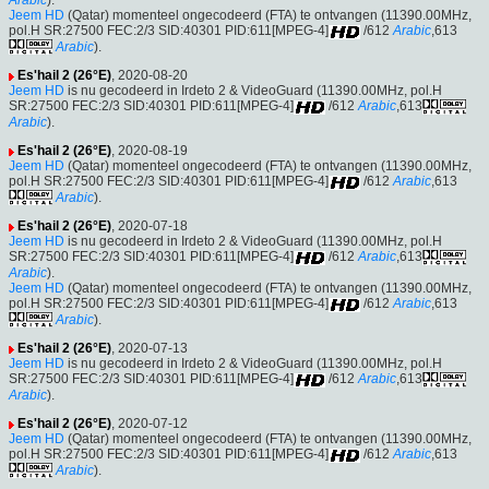
Arabic
).
Jeem HD
(Qatar) momenteel ongecodeerd (FTA) te ontvangen (11390.00MHz,
pol.H SR:27500 FEC:2/3 SID:40301 PID:611[MPEG-4]
/612
Arabic
,613
Arabic
).
Es'hail 2 (26°E)
, 2020-08-20
Jeem HD
is nu gecodeerd in Irdeto 2 & VideoGuard (11390.00MHz, pol.H
SR:27500 FEC:2/3 SID:40301 PID:611[MPEG-4]
/612
Arabic
,613
Arabic
).
Es'hail 2 (26°E)
, 2020-08-19
Jeem HD
(Qatar) momenteel ongecodeerd (FTA) te ontvangen (11390.00MHz,
pol.H SR:27500 FEC:2/3 SID:40301 PID:611[MPEG-4]
/612
Arabic
,613
Arabic
).
Es'hail 2 (26°E)
, 2020-07-18
Jeem HD
is nu gecodeerd in Irdeto 2 & VideoGuard (11390.00MHz, pol.H
SR:27500 FEC:2/3 SID:40301 PID:611[MPEG-4]
/612
Arabic
,613
Arabic
).
Jeem HD
(Qatar) momenteel ongecodeerd (FTA) te ontvangen (11390.00MHz,
pol.H SR:27500 FEC:2/3 SID:40301 PID:611[MPEG-4]
/612
Arabic
,613
Arabic
).
Es'hail 2 (26°E)
, 2020-07-13
Jeem HD
is nu gecodeerd in Irdeto 2 & VideoGuard (11390.00MHz, pol.H
SR:27500 FEC:2/3 SID:40301 PID:611[MPEG-4]
/612
Arabic
,613
Arabic
).
Es'hail 2 (26°E)
, 2020-07-12
Jeem HD
(Qatar) momenteel ongecodeerd (FTA) te ontvangen (11390.00MHz,
pol.H SR:27500 FEC:2/3 SID:40301 PID:611[MPEG-4]
/612
Arabic
,613
Arabic
).