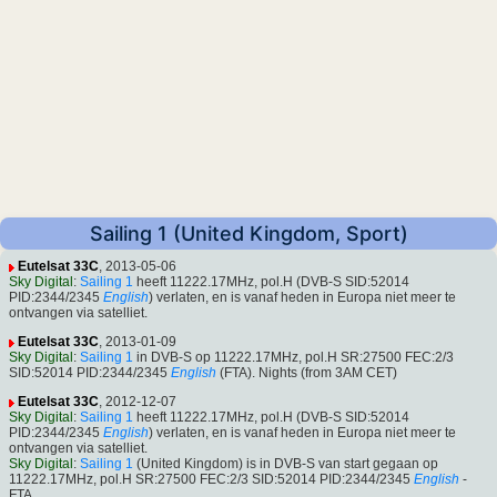
Sailing 1 (United Kingdom, Sport)
Eutelsat 33C
, 2013-05-06
Sky Digital
:
Sailing 1
heeft 11222.17MHz, pol.H (DVB-S SID:52014
PID:2344/2345
English
) verlaten, en is vanaf heden in Europa niet meer te
ontvangen via satelliet.
Eutelsat 33C
, 2013-01-09
Sky Digital
:
Sailing 1
in DVB-S op 11222.17MHz, pol.H SR:27500 FEC:2/3
SID:52014 PID:2344/2345
English
(FTA). Nights (from 3AM CET)
Eutelsat 33C
, 2012-12-07
Sky Digital
:
Sailing 1
heeft 11222.17MHz, pol.H (DVB-S SID:52014
PID:2344/2345
English
) verlaten, en is vanaf heden in Europa niet meer te
ontvangen via satelliet.
Sky Digital
:
Sailing 1
(United Kingdom) is in DVB-S van start gegaan op
11222.17MHz, pol.H SR:27500 FEC:2/3 SID:52014 PID:2344/2345
English
-
FTA.