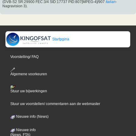
(DVB-S2 SR:29900 FEC:3/4 SID:17737 PID:807[MPEG-4]/907
Italian
-
Nagravision 3).
Startpgina
Voorstelling/ FAQ
Algemene voorkeuren
Stuur uw bijwerkingen
Stuur uw voorstellen/ commentaren aan de webmaster
Nieuwe info (News)
Nieuwe info
(News, FTA)