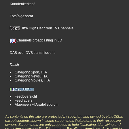
Kanalenkerkhof
Foto´s gezocht
Ultra High Definition TV Channels
Channels broadcasting in 3D
DAB over DVB transmissions
Dutch
Category: Sport, FTA
Category: News, FTA
Category: Movies, FTA
Feedoverzicht
Feedjagers
Algemeen FTA satelietforum
All contents on this site are protected by copyright and owned by KingOfSat,
except contents shown in some screenshots that belong to their respective
owners. Screenshots are only proposed to help illustrating, identifying and
promoting corresponding TV channels. For all questions/remarks related to