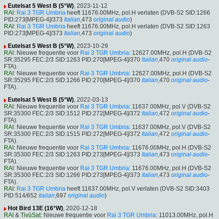
Eutelsat 5 West B (5°W)
, 2023-11-12
RAI
:
Rai 3 TGR Umbria
heeft 11676.00MHz, pol.H verlaten (DVB-S2 SID:1266
PID:273[MPEG-4]/373
Italian
,473
original audio
)
RAI
:
Rai 3 TGR Umbria
heeft 11676.00MHz, pol.H verlaten (DVB-S2 SID:1263
PID:273[MPEG-4]/373
Italian
,473
original audio
)
Eutelsat 5 West B (5°W)
, 2023-10-29
RAI
: Nieuwe frequentie voor
Rai 3 TGR Umbria
: 12627.00MHz, pol.H (DVB-S2
SR:35295 FEC:2/3 SID:1263 PID:270[MPEG-4]/370
Italian
,470
original audio
-
FTA).
RAI
: Nieuwe frequentie voor
Rai 3 TGR Umbria
: 12627.00MHz, pol.H (DVB-S2
SR:35295 FEC:2/3 SID:1266 PID:270[MPEG-4]/370
Italian
,470
original audio
-
FTA).
Eutelsat 5 West B (5°W)
, 2022-03-13
RAI
: Nieuwe frequentie voor
Rai 3 TGR Umbria
: 11637.00MHz, pol.V (DVB-S2
SR:35300 FEC:2/3 SID:1512 PID:272[MPEG-4]/372
Italian
,472
original audio
-
FTA).
RAI
: Nieuwe frequentie voor
Rai 3 TGR Umbria
: 11637.00MHz, pol.V (DVB-S2
SR:35300 FEC:2/3 SID:1515 PID:272[MPEG-4]/372
Italian
,472
original audio
-
FTA).
RAI
: Nieuwe frequentie voor
Rai 3 TGR Umbria
: 11676.00MHz, pol.H (DVB-S2
SR:35300 FEC:2/3 SID:1263 PID:273[MPEG-4]/373
Italian
,473
original audio
-
FTA).
RAI
: Nieuwe frequentie voor
Rai 3 TGR Umbria
: 11676.00MHz, pol.H (DVB-S2
SR:35300 FEC:2/3 SID:1266 PID:273[MPEG-4]/373
Italian
,473
original audio
-
FTA).
RAI
:
Rai 3 TGR Umbria
heeft 11637.00MHz, pol.V verlaten (DVB-S2 SID:3403
PID:514/652
Italian
,697
original audio
)
Hot Bird 13E (16°W)
, 2020-12-18
RAI
&
TivùSat
: Nieuwe frequentie voor
Rai 3 TGR Umbria
: 11013.00MHz, pol.H