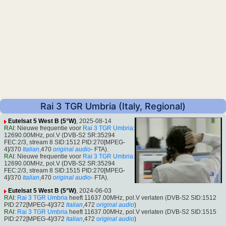
Rai 3 TGR Umbria (Italy, Regional)
Eutelsat 5 West B (5°W)
, 2025-08-14
RAI
: Nieuwe frequentie voor
Rai 3 TGR Umbria
:
12690.00MHz, pol.V (DVB-S2 SR:35294
FEC:2/3, stream 8 SID:1512 PID:270[MPEG-
4]/370
Italian
,470
original audio
- FTA).
RAI
: Nieuwe frequentie voor
Rai 3 TGR Umbria
:
12690.00MHz, pol.V (DVB-S2 SR:35294
FEC:2/3, stream 8 SID:1515 PID:270[MPEG-
4]/370
Italian
,470
original audio
- FTA).
Eutelsat 5 West B (5°W)
, 2024-06-03
RAI
:
Rai 3 TGR Umbria
heeft 11637.00MHz, pol.V verlaten (DVB-S2 SID:1512
PID:272[MPEG-4]/372
Italian
,472
original audio
)
RAI
:
Rai 3 TGR Umbria
heeft 11637.00MHz, pol.V verlaten (DVB-S2 SID:1515
PID:272[MPEG-4]/372
Italian
,472
original audio
)