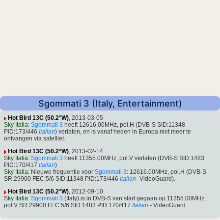
Sgommati 3 (Italy, Entertainment)
Hot Bird 13C (50.2°W)
, 2013-03-05
Sky Italia
:
Sgommati 3
heeft 12616.00MHz, pol.H (DVB-S SID:11348
PID:173/446
Italian
) verlaten, en is vanaf heden in Europa niet meer te
ontvangen via satelliet.
Hot Bird 13C (50.2°W)
, 2013-02-14
Sky Italia
:
Sgommati 3
heeft 11355.00MHz, pol.V verlaten (DVB-S SID:1483
PID:170/417
Italian
)
Sky Italia
: Nieuwe frequentie voor
Sgommati 3
: 12616.00MHz, pol.H (DVB-S
SR:29900 FEC:5/6 SID:11348 PID:173/446
Italian
- VideoGuard).
Hot Bird 13C (50.2°W)
, 2012-09-10
Sky Italia
:
Sgommati 3
(Italy) is in DVB-S van start gegaan op 11355.00MHz,
pol.V SR:29900 FEC:5/6 SID:1483 PID:170/417
Italian
- VideoGuard.