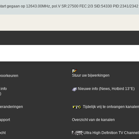
 start gegaan op 12643.00MHz, pol.V SR:27500 FEC:2/3 SID:54330 PID:2341/2342
Stuur uw bijwerkingen
voorkeuren
info
Nieuwe info (News, Hotbird 13°E)
)
 veranderingen
Tijdelijk vrij te ontvangen kanalen
apport
Overzicht van de kanalen
ocht
Ultra High Definition TV Channel