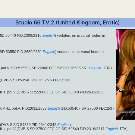
Studio 66 TV 2 (United Kingdom, Erotic)
SID:50440 PID:2309/2310
English
) verlaten, en is vanaf heden in
SID:53550 PID:2650/2651
English
) verlaten, en is vanaf heden in
pol.V: SID:53550 ( SR:22000 FEC:5/6 PID:2650/2651
English
- FTA).
n (DVB-S SID:53540 PID:2632/2633
English
)
MHz, pol.V (DVB-S SR:22000 FEC:5/6 SID:53540 PID:2632/2633
0MHz, pol.V: PID:2632/2633
English
SID:53540 ( SR:27500 FEC:2/3 -
n (DVB-S SID:54330 PID:2341/2342
English
)
MHz, pol.V (DVB-S SR:27500 FEC:2/3 SID:53540 PID:2316/2317
English
- FTA).