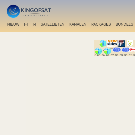
NIEUW
[+]
[-]
SATELLIETEN
KANALEN
PACKAGES
BUNDELS