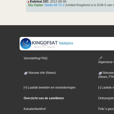
Eutelsat 33C
, 2012-08-06
Sky Digital
:
Studio 66 TV 2
(United Kingdom) is in DVB-S van
Startpgina
Voorstelling/ FAQ
Algemene 
Nieuwe info (News)
Nieuwe 
(News, FTA
[+] Laatste beelden en veranderingen
[-] Laatste
Overzicht van de satellieten
Ontvangstr
Kanalenkerkhof
Foto´s gez