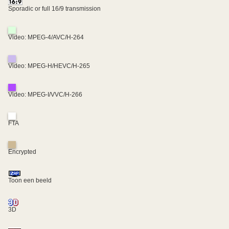
Sporadic or full 16/9 transmission
Video: MPEG-4/AVC/H-264
Video: MPEG-H/HEVC/H-265
Video: MPEG-I/VVC/H-266
FTA
Encrypted
Toon een beeld
3D