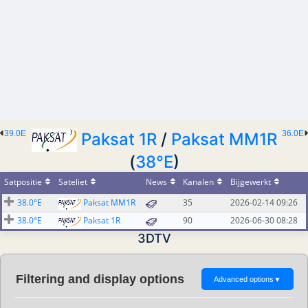
39.0E
36.0E
Paksat 1R
/
Paksat MM1R
(
38°E
)
Satpositie
Sateliet
News
Kanalen
Bijgewerkt
38.0°E
Paksat MM1R
35
2026-02-14 09:26
38.0°E
Paksat 1R
90
2026-06-30 08:28
3DTV
Filtering and display options
Advanced options
▼