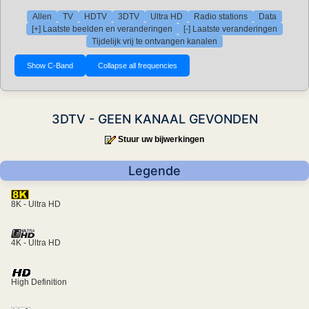
Allen
TV
HDTV
3DTV
Ultra HD
Radio stations
Data
[+] Laatste beelden en veranderingen
[-] Laatste veranderingen
Tijdelijk vrij te ontvangen kanalen
3DTV - GEEN KANAAL GEVONDEN
Stuur uw bijwerkingen
Legende
8K - Ultra HD
4K - Ultra HD
High Definition